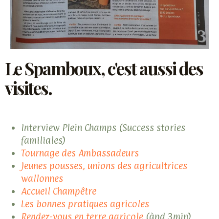
Le Spamboux, c'est aussi des
visites.
Interview Plein Champs (Success stories
familiales)
Tournage des Ambassadeurs
Jeunes pousses, unions des agricultrices
wallonnes
Accueil Champêtre
Les bonnes pratiques agricoles
Rendez-vous en terre agricole
(àpd 3min)