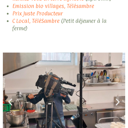
Emission bio villages, Télésambre
Prix Juste Producteur
C Local, TéléSambre
(Petit déjeuner à la
ferme)