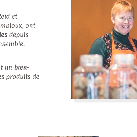
eid et
embloux, ont
les
depuis
ensemble.
et un
bien-
s produits de